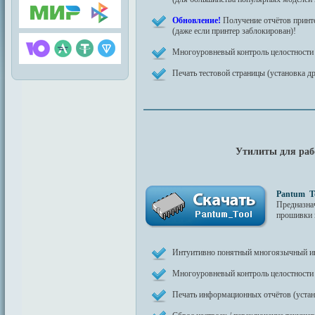
Обновление!
Получение отчётов прин
(даже если принтер заблокирован)!
Многоуровневый контроль целостности
Печать тестовой страницы (установка др
Утилиты для раб
Pantum T
Предназн
прошивки 
Интуитивно понятный многоязычный и
Многоуровневый контроль целостности
Печать информационных отчётов (устано