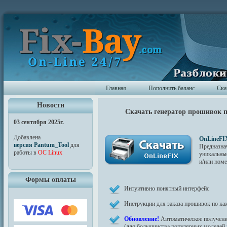
Главная
Пополнить баланс
Ска
Новости
Скачать генератор прошивок 
03 сентября 2025г.
Добавлена
OnLineFI
версия Pantum_Tool
для
Предназна
работы в
ОС Linux
уникальны
и/или ном
Формы оплаты
Интуитивно понятный интерфейс
Инструкции для заказа прошивок по к
Обновление!
Автоматическое получени
(для большинства популярных моделей