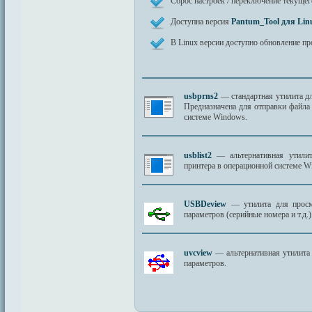
Cброс настроек / переключение текущег
Доступна версия
Pantum_Tool для Lin
В Linux версии доступно обновление п
usbprns2
— стандартная утилита дл
Предназначена для отправки файла
системе Windows.
usblist2
— альтернативная утилит
принтера в операционной системе W
USBDeview
— утилита для просмо
параметров (серийные номера и т.д.)
uvcview
— альтернативная утилита 
параметров.