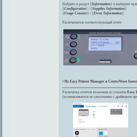
Войдите в раздел {
Information
} и выберите ну
{
Configuration
} / {
Supplies Information
}
{
Usage Counter
} / {
Error Information
}
Распечатается соответствующий отчёт.
• Из Easy Printer Manager и CentreWare Intern
Распечатка отчётов возможна из утилиты
Easy 
(устанавливается по умолчанию с драйвером пр