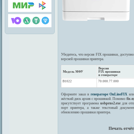
Убедитесь, что версия FIX прошивки, доступной
версией прошивки принтера.
Версия
Модель МФУ
FIX прошивки
в генераторе
B1022
70.000.77.000
Оформите заказ в
генераторе OnLineFIX
ил
жёсткий диск архив с прошивкой. Помимо
fix-
присутствует программа
usbprns2.exe
для отп
порт принтера, а также текстовый докуме
обновлению прошивки принтера.
Печать отчёт