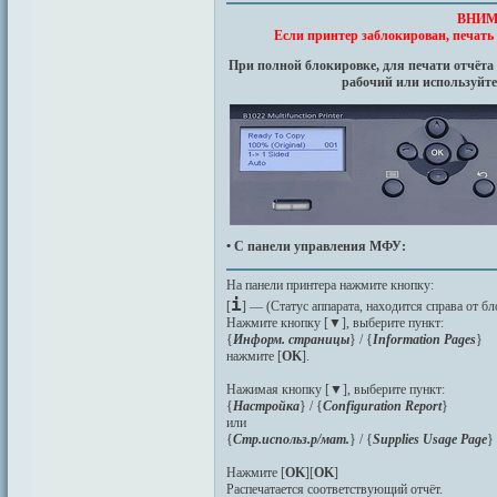
ВНИМ
Если принтер заблокирован, печать 
При полной блокировке, для печати отчёта
рабочий или используйте 
• С панели управления МФУ:
На панели принтера нажмите кнопку:
i
[
] — (Статус аппарата, находится справа от б
Нажмите кнопку [
▼
], выберите пункт:
{
Информ. страницы
} / {
Information Pages
}
нажмите [
OK
].
Нажимая кнопку [
▼
], выберите пункт:
{
Настройка
} / {
Configuration Report
}
или
{
Стр.использ.р/мат.
} / {
Supplies Usage Page
}
Нажмите [
OK
][
OK
]
Распечатается соответствующий отчёт.