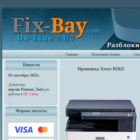
Главная
Пополнить баланс
Ска
Новости
Прошивка Xerox B1022
03 сентября 2025г.
Добавлена
версия Pantum_Tool
для
работы в
ОС Linux
Формы оплаты