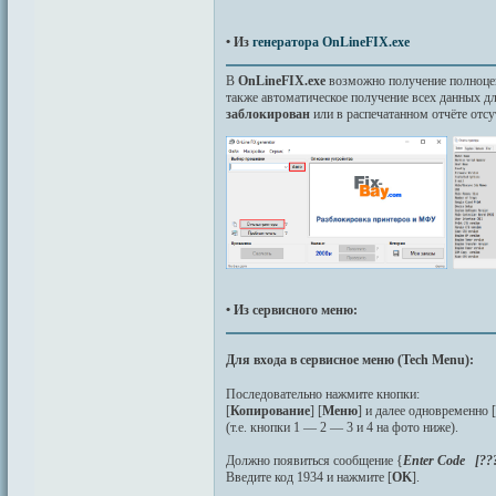
• Из
генератора OnLineFIX.exe
B
OnLineFIX.exe
возможно получение полноце
также автоматическое получение всех данных дл
заблокирован
или в распечатанном отчёте от
• Из сервисного меню:
Для входа в сервисное меню (Tech Menu):
Последовательно нажмите кнопки:
[
Копирование
] [
Меню
] и далее одновременно 
(т.е. кнопки 1 — 2 — 3 и 4 на фото ниже).
Должно появиться сообщение {
Enter Code [??
Введите код 1934 и нажмите [
OK
].