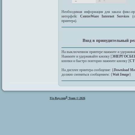
Необходимая информация для заказа фикс-пр
интерфейс
CentreWare Internet Services
(по
принтера).
Вход в принудительный р
На выключенном принтере нажмите и удерживай
Нажмите и удерживайте кнопку [
ЭНЕРГОСБЕ
кнопки и быстро повторно нажмите кнопку [
СТ
На дисплее принтера сообщение: {
Download Mod
должно смениться сообщением: {
Wait Image
}
®
Fix-Bay.com
Team © 2026