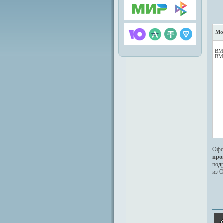
Мо
BM
BM
Офо
про
под
из 