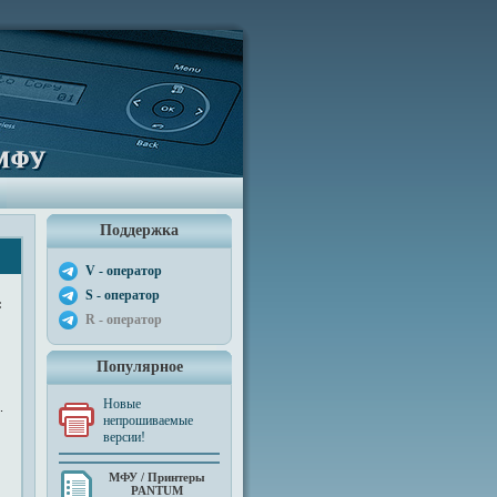
Поддержка
V - оператор
S - оператор
:
R - оператор
Популярное
Новые
.
непрошиваемые
версии!
МФУ / Принтеры
PANTUM