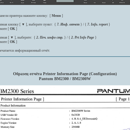
панели принтера нажмите кнопку: [
Меню
]
имая кнопку [
▼
], выберите пункт: {
7. Инф. отчет
} / {
7. Info. report
}
мите [
OK
]
имая [
▼
], выберите: {
2. Печ. инфо стр.
} / {
2. Prt Info Page
}
мите [
OK
]
печатается информационный отчёт.
Образец отчёта Printer Information Page (Configuration)
Pantum BM2300 / BM2300W