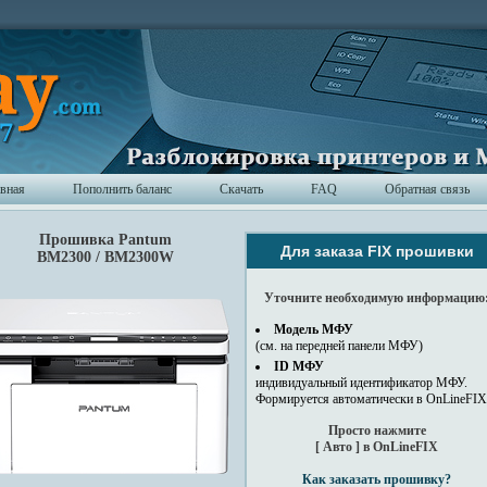
авная
Пополнить баланс
Скачать
FAQ
Обратная связь
Прошивка Pantum
Для заказа FIX прошивки
BM2300 / BM2300W
Уточните необходимую информацию
Модель МФУ
(см. на передней панели МФУ)
ID МФУ
индивидуальный идентификатор МФУ.
Формируется автоматически в OnLineFIX
Просто нажмите
[ Авто ] в OnLineFIX
Как заказать прошивку?