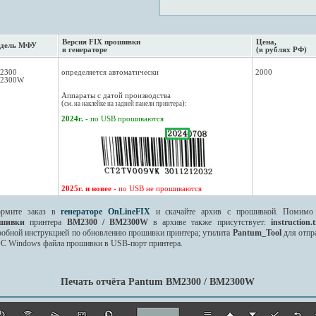
Версия FIX прошивки
Цена,
дель МФУ
в генераторе
(в рублях РФ)
2300
определяется автоматически
2000
2300W
Аппараты с датой производства
(
):
см. на наклейке на задней панели принтера
2024г.
- по USB прошиваются
2025г. и новее
- по USB не прошиваются
рмите заказ в
генераторе OnLineFIX
и скачайте архив с прошивкой. Помим
шивки
принтера
BM2300 / BM2300W
в архиве также присутствует:
instruction.t
робной инструкцией по обновлению прошивки принтера; утилита
Pantum_Tool
для отпр
ОС Windows файла прошивки в USB-порт принтера.
Печать отчёта Pantum BM2300 / BM2300W