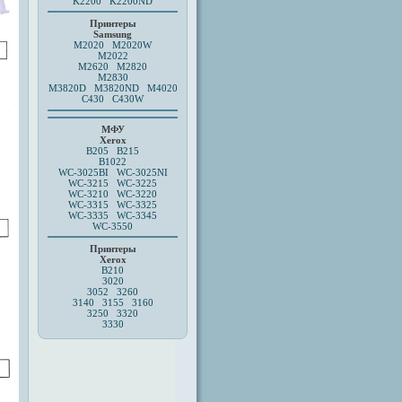
K2200 K2200ND
Принтеры
Samsung
M2020
M2020W
M2022
M2620
M2820
M2830
M3820D
M3820ND M4020
C430 C430W
МФУ
Xerox
B205
B215
B1022
WC-3025BI
WC-3025NI
WC-3215 WC-3225
WC-3210 WC-3220
WC-3315 WC-3325
WC-3335 WC-3345
WC-3550
Принтеры
Xerox
B210
3020
3052 3260
3140 3155 3160
3250
3320
3330