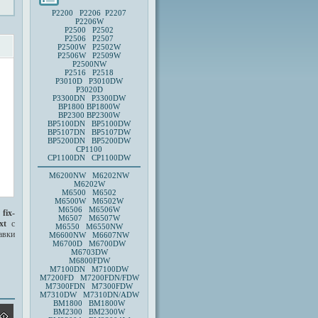
P2200 P2206 P2207
P2206W
P2500 P2502
P2506 P2507
P2500W P2502W
P2506W P2509W
P2500NW
P2516 P2518
P3010D
P3010DW
P3020D
P3300DN P3300DW
BP1800
BP1800W
BP2300
BP2300W
BP5100DN BP5100DW
BP5107DN BP5107DW
BP5200DN BP5200DW
CP1100
CP1100DN CP1100DW
M6200NW M6202NW
M6202W
M6500 M6502
M6500W M6502W
M6506 M6506W
о
fix-
M6507 M6507W
xt
с
M6550 M6550NW
авки
M6600NW M6607NW
M6700D M6700DW
M6703DW
M6800FDW
M7100DN M7100DW
M7200FD M7200FDN/FDW
M7300FDN M7300FDW
M7310DW M7310DN/ADW
BM1800 BM1800W
BM2300 BM2300W