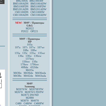
BM2300A BM2300AW
BM5100ADN BM5100ADW
BM5100FDN BM5100FDW
BM5201ADN BM5201ADW
CM1100DN CM1100DW
CM1100ADN CM1100ADW
NEW!
МФУ / Принтеры
G&G
M2022
P2022 OP221
МФУ / Принтеры
HP
103a
107a 107r
107w 107wr
108a
108w
135a 135r 135w 135wr
136a 136w 136nw
137fnw
150nw
150a
178nw 179fnw
408dn
432fdn
M433a
M436n M436dn M436nda
M438n M442dn M443nda
МФУ
Samsung
M2070/W
M2070F/FW
M2670
M2870/5 FD/FW
M2875 DW/ND
M2880
M3870
M4070
C480 C480W C480FW