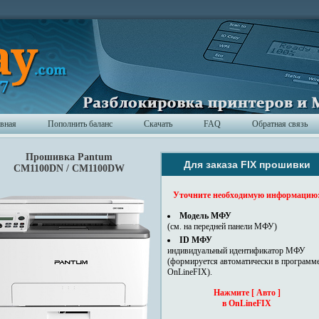
авная
Пополнить баланс
Скачать
FAQ
Обратная связь
Прошивка Pantum
Для заказа FIX прошивки
CM1100DN / CM1100DW
Уточните необходимую информацию
Модель МФУ
(см. на передней панели МФУ)
ID МФУ
индивидуальный идентификатор МФУ
(формируется автоматически в программ
OnLineFIX).
Нажмите [ Авто ]
в OnLineFIX