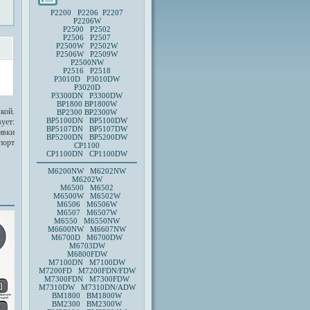
P2200 P2206 P2207
P2206W
P2500 P2502
P2506 P2507
P2500W P2502W
P2506W P2509W
P2500NW
P2516 P2518
P3010D
P3010DW
P3020D
P3300DN P3300DW
BP1800
BP1800W
кой.
BP2300
BP2300W
BP5100DN BP5100DW
ует:
BP5107DN BP5107DW
ивки
BP5200DN BP5200DW
порт
CP1100
CP1100DN CP1100DW
M6200NW M6202NW
M6202W
M6500 M6502
M6500W M6502W
M6506 M6506W
M6507 M6507W
M6550 M6550NW
M6600NW M6607NW
M6700D M6700DW
M6703DW
M6800FDW
M7100DN M7100DW
M7200FD M7200FDN/FDW
M7300FDN M7300FDW
M7310DW M7310DN/ADW
BM1800 BM1800W
BM2300 BM2300W