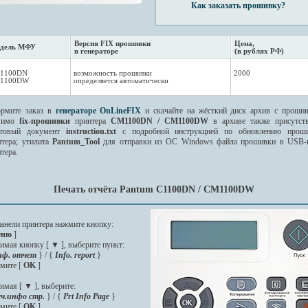
Как заказать прошивку?
Версия FIX прошивки
Цена,
дель МФУ
в генераторе
(в рублях РФ)
1100DN
возможность прошивки
2000
1100DW
определяется автоматически
рмите заказ в
генераторе OnLineFIX
и скачайте на жёсткий диск архив с прошив
мимо
fix-прошивки
принтера
CM1100DN / CM1100DW
в архиве также присутств
стовый документ
instruction.txt
с подробной инструкцией по обновлению прош
нтера; утилита
Pantum_Tool
для отправки из ОС Windows файла прошивки в USB-
тера.
Печать отчёта Pantum C1100DN / CM1100DW
панели принтера нажмите кнопку:
еню
]
имая кнопку [
▼
], выберите пункт:
нф. отчет
} / {
Info. report
}
мите [
OK
]
имая [
▼
], выберите:
ч.инфо стр.
} / {
Prt Info Page
}
мите [
OK
]