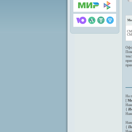
Мо
СM
СM
Офо
По
тек
при
прин
На 
[
М
Наж
{
И
Наж
Наж
{
Пе
Наж