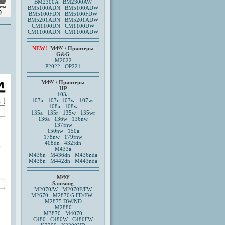
BM2300A BM2300AW
BM5100ADN BM5100ADW
BM5100FDN BM5100FDW
BM5201ADN BM5201ADW
CM1100DN CM1100DW
CM1100ADN CM1100ADW
NEW!
МФУ / Принтеры
G&G
M2022
P2022 OP221
МФУ / Принтеры
HP
103a
107a 107r
107w 107wr
108a
108w
135a 135r 135w 135wr
136a 136w 136nw
137fnw
150nw
150a
178nw 179fnw
408dn
432fdn
M433a
M436n M436dn M436nda
M438n M442dn M443nda
МФУ
Samsung
M2070/W
M2070F/FW
M2670
M2870/5 FD/FW
M2875 DW/ND
M2880
M3870
M4070
C480 C480W C480FW