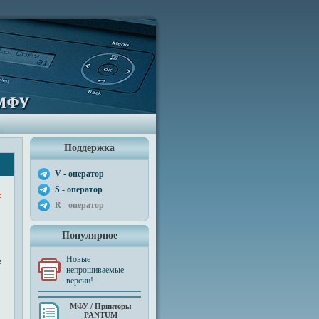
Поддержка
V - оператор
S - оператор
:
R - оператор
Популярное
Новые
е
непрошиваемые
версии!
МФУ / Принтеры
PANTUM