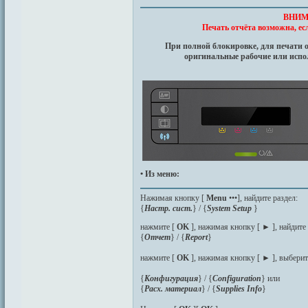
ВНИМ
Печать отчёта возможна, ес
При полной блокировке, для печати 
оригинальные рабочие или испол
• Из меню:
Нажимая кнопку [
Мenu
•••], найдите раздел:
{
Настр. сист.
} / {
System Setup
}
нажмите [
OK
], нажимая кнопку [
►
], найдите
{
Отчет
} / {
Report
}
нажмите [
OK
], нажимая кнопку [
►
], выберит
{
Конфигурация
} / {
Configuration
} или
{
Расх. материал
} / {
Supplies Info
}