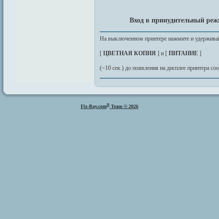
Вход в принудительный реж
На выключенном принтере нажмите и удерживай
[
ЦВЕТНАЯ КОПИЯ
] и [
ПИТАНИЕ
]
(~10 сек.) до появления на дисплее принтера с
®
Fix-Bay.com
Team © 2026