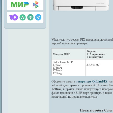
Убедитесь, что версия FIX прошивки, доступной
версией прошивки принтера.
Версия
Модель МФУ
FIX прошивки
в генераторе
Color Laser MFP
178nw
3.82.01.07
178nwg
179fnw
179fwg
Оформите заказ в
генераторе OnLineFIX
ил
жёсткий диск архив с прошивкой. Помимо
fi
179fnw
, в архиве также присутствует програ
файла прошивки в USB порт принтера, а такж
инструкцией по прошивке принтера.
Печать отчёта Color