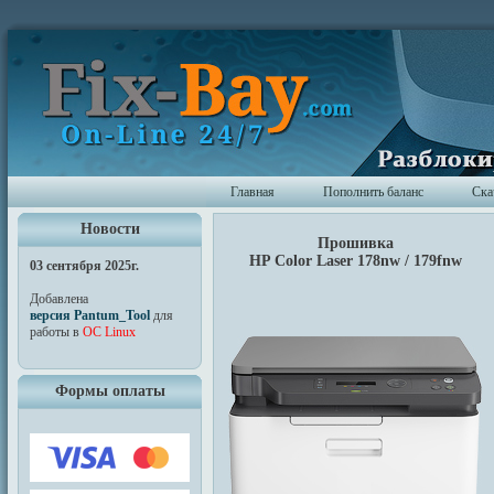
Главная
Пополнить баланс
Ска
Новости
Прошивка
HP Color Laser 178nw / 179fnw
03 сентября 2025г.
Добавлена
версия Pantum_Tool
для
работы в
ОС Linux
Формы оплаты