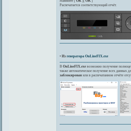
Нажмите [
OK
][
OK
]
Распечатается соответствующий отчёт.
• Из
генератора OnLineFIX.exe
B
OnLineFIX.exe
возможно получение полноце
также автоматическое получение всех данных дл
заблокирован
или в распечатанном отчёте от