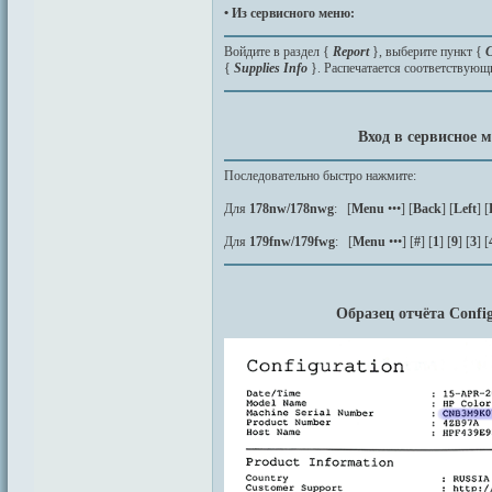
• Из сервисного меню:
Войдите в раздел {
Report
}, выберите пункт {
C
{
Supplies Info
}. Распечатается соответствующи
Вход в сервисное
Последовательно быстро нажмите:
Для
178nw/178nwg
: [
Menu
•••] [
Back
] [
Left
] [
Для
179fnw/179fwg
: [
Menu
•••] [
#
] [
1
] [
9
] [
3
] [
Образец отчёта Config