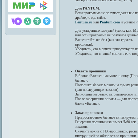
эти проблемы и снова нажать [Авто].
Для PANTUM
:
Если программа не получает данные c п
драйвер с оф. сайта:
Pantum.ru
или
Pantum.com
и установит
Для устаревших моделей (таких как: ML
или если программа не получила данные 
Распечатайте отчёты (как это сделать —
прошивки).
Убедитесь, что в отчёте присутствуют н
Убедитесь, что в нашей системе есть п
Оплата прошивки
В блоке «Баланс» нажмите кнопку [Попо
баланс».
Пополнять баланс можно на сумму рав
(для последующих заказов).
Зачисление на баланс автоматическое и
После завершения оплаты — для провер
блоке «Баланс».
Заказ прошивки
При достаточном балансе активируется 
Генерация прошивки занимает 5-60 сек.
заказов.
Скачайте архив с FIX-прошивкой, распа
инструкцией по обновлению прошивки.