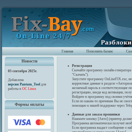
Главная
Пополнить баланс
Ска
Новости
Регистрация
Скачайте программу онлайн-генератора 
03 сентября 2025г.
“Скачать”).
Запустите программу OnLineFIX.exe, не
Добавлена
корректные данные в разделе «Авториз
версия Pantum_Tool
для
желаемый пароль в соответствующие по
работы в
ОС Linux
регистрацию, введя код активации, пол
Войдите в программу под своими учёт
Если по каким-то причинам Вы не смогли
Формы оплаты
помощью к нашей поддержке через Tele
Данные для заказа прошивки
Нажмите кнопку [Авто] (принтер долже
Программа автоматически получит необ
Если программа выдаст сообщение о на