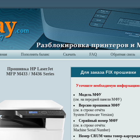
авная
Пополнить баланс
Скачать
FAQ
Обратная связь
Прошивка HP LaserJet
Для заказа FIX прошивки
MFP M433 / M436 Series
Уточните необходимую информацию
Модель МФУ
(см. на передней панели МФУ)
Версию прошивки МФУ
(см. в строке отчёта
System Firmware Version)
Серийный номер МФУ
(см. в строке отчёта:
Machine Serial Number)
Номер CRUM чипа тонер-картрид