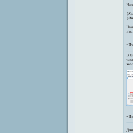
Наж
{
Ко
{
Ин
Наж
Расп
• И
B
O
такж
заб
• И
Для