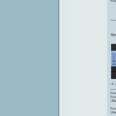
под
При
• С
Наж
Наж
{
На
Наж
{
От