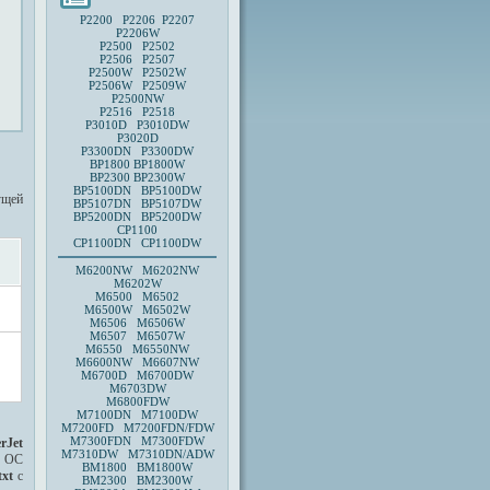
P2200 P2206 P2207
P2206W
P2500 P2502
P2506 P2507
P2500W P2502W
P2506W P2509W
P2500NW
P2516 P2518
P3010D
P3010DW
P3020D
P3300DN P3300DW
BP1800
BP1800W
BP2300
BP2300W
BP5100DN BP5100DW
ущей
BP5107DN BP5107DW
BP5200DN BP5200DW
CP1100
CP1100DN CP1100DW
M6200NW M6202NW
M6202W
M6500 M6502
M6500W M6502W
M6506 M6506W
M6507 M6507W
M6550 M6550NW
M6600NW M6607NW
M6700D M6700DW
M6703DW
M6800FDW
M7100DN M7100DW
M7200FD M7200FDN/FDW
M7300FDN M7300FDW
rJet
M7310DW M7310DN/ADW
з ОС
BM1800 BM1800W
txt
с
BM2300 BM2300W