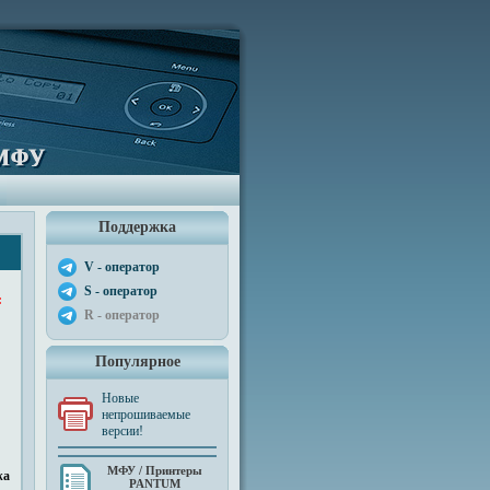
Поддержка
V - оператор
S - оператор
:
R - оператор
Популярное
Новые
непрошиваемые
версии!
МФУ / Принтеры
жа
PANTUM