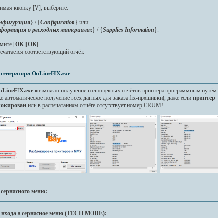
имая кнопку [
V
], выберите:
нфигурация
} / {
Configuration
} или
формация о расходных материалах
} / {
Supplies Information
}.
мите [
OK
][
OK
].
ечатается соответствующий отчёт.
з
генератора OnLineFIX.exe
nLineFIX.exe
возможно получение полноценных отчётов принтера программным путём 
е автоматическое получение всех данных для заказа fix-прошивки), даже если
принтер
локирован
или в распечатанном отчёте отсутствует номер CRUM!
з сервисного меню:
 входа в сервисное меню (TEСH MODE):