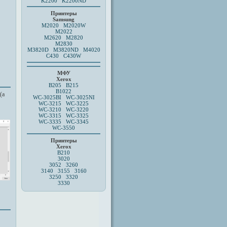
K2200 K2200ND
Принтеры
Samsung
M2020
M2020W
M2022
M2620
M2820
M2830
M3820D
M3820ND M4020
C430 C430W
МФУ
Xerox
B205
B215
B1022
(а
WC-3025BI
WC-3025NI
WC-3215 WC-3225
WC-3210 WC-3220
WC-3315 WC-3325
WC-3335 WC-3345
WC-3550
Принтеры
Xerox
B210
3020
3052 3260
3140 3155 3160
3250
3320
3330