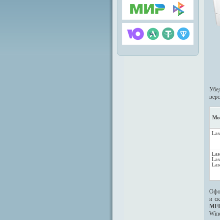
Убед
вер
Мо
Las
Las
Las
Las
Офо
и с
MFP
Win