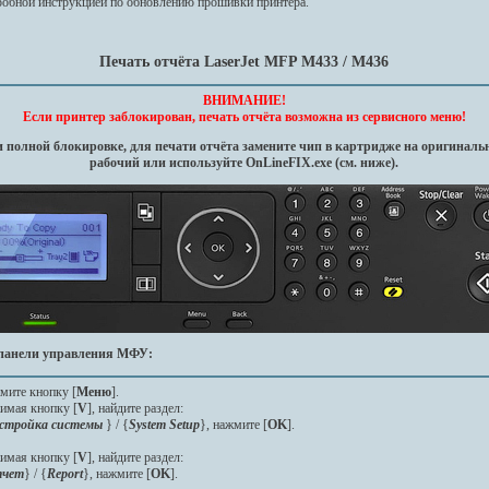
робной инструкцией по обновлению прошивки принтера.
Печать отчёта LaserJet MFP M433 / M436
ВНИМАНИЕ!
Если принтер заблокирован, печать отчёта возможна из сервисного меню!
 полной блокировке, для печати отчёта замените чип в картридже на оригинал
рабочий или используйте OnLineFIX.exe (см. ниже).
 панели управления МФУ:
мите кнопку [
Меню
].
имая кнопку [
V
], найдите раздел:
стройка системы
} / {
System Setup
}, нажмите [
OK
].
имая кнопку [
V
], найдите раздел:
чет
} / {
Report
}, нажмите [
OK
].