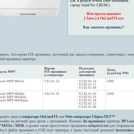
(см. в разделе отчёта Toner Information
строку Serial No: CRUM-)
Или просто нажмите
[ Авто ] в OnLineFIX.exe
Как заказать прошивку?
итесь, что версия FIX прошивки, доступной для заказа в генераторе, совместима с тек
сией прошивки принтера.
Версия
Подходит
Цена,
дель МФУ
FIX прошивки
для версий
(в рублях РФ)
в генераторе
прошивок
erJet MFP M433a
3.82.01.14
V3.82.01.14
2000
V3.82.01.11
V3.82.01.09
erJet MFP M436n
3.82.01.20
V3.82.01.20
2000
erJet MFP M436dn
V3.82.01.19
erJet MFP M436nda
V3.82.01.16
V3.82.01.15
V3.82.01.08
рмите заказ в
генераторе OnLineFIX
или
Web-генераторе Chipov.NET™
качайте на жёсткий диск архив с прошивкой. Помимо
fix-прошивки
принтера
HP Lase
 M433a / M436
, в архиве также присутствует программа
usbprns2.exe
для отправки и
dows файла прошивки в USB порт принтера, а также текстовый документ
instruction.