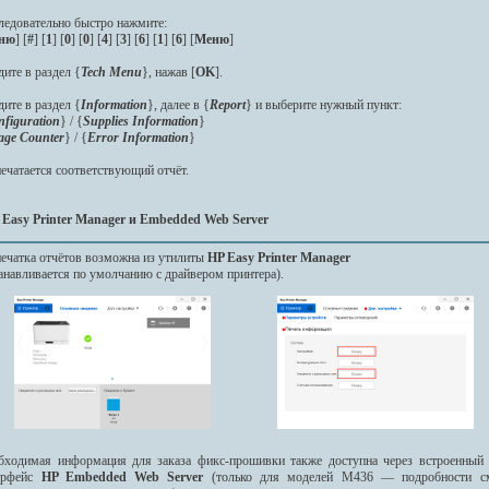
ледовательно быстро нажмите:
ню
] [
#
] [
1
] [
0
] [
0
] [
4
] [
3
] [
6
] [
1
] [
6
] [
Меню
]
ите в раздел {
Tech Menu
}, нажав [
OK
].
ите в раздел {
Information
}, далее в {
Report
} и выберите нужный пункт:
nfiguration
} / {
Supplies Information
}
age Counter
} / {
Error Information
}
ечатается соответствующий отчёт.
з Easy Printer Manager и Embedded Web Server
печатка отчётов возможна из утилиты
HP Easy Printer Manager
анавливается по умолчанию с драйвером принтера).
бходимая информация для заказа фикс-прошивки также доступна через встроенный 
ерфейс
HP Embedded Web Server
(только для моделей M436 — подробности с