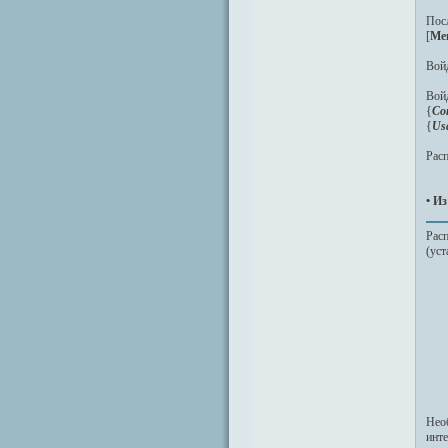
Пос
[
Ме
Войд
Войд
{
Co
{
Us
Расп
• И
Рас
(уст
Нео
инт