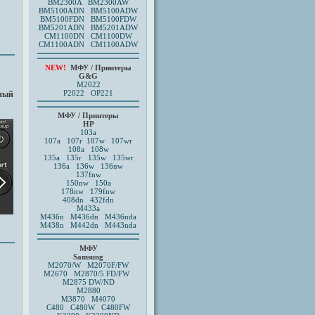
BM2300A BM2300AW
BM5100ADN BM5100ADW
BM5100FDN BM5100FDW
BM5201ADN BM5201ADW
CM1100DN CM1100DW
CM1100ADN CM1100ADW
NEW!
МФУ / Принтеры
G&G
M2022
P2022 OP221
ьный
МФУ / Принтеры
HP
103a
107a 107r
107w 107wr
108a
108w
135a 135r 135w 135wr
136a 136w 136nw
137fnw
150nw
150a
178nw 179fnw
408dn
432fdn
M433a
M436n M436dn M436nda
M438n M442dn M443nda
МФУ
Samsung
M2070/W
M2070F/FW
M2670
M2870/5 FD/FW
M2875 DW/ND
M2880
M3870
M4070
C480 C480W C480FW